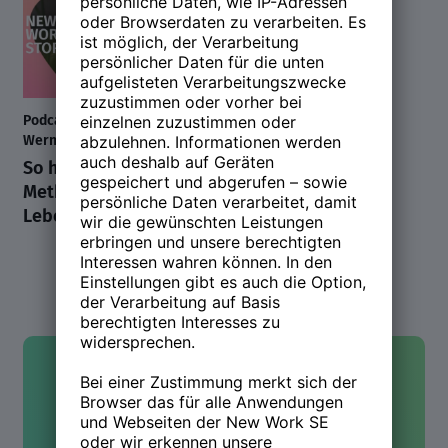
Podcast mit Saskia Felicitas
Werner / Business Coach
So hilft die Ikigai-
Methode, den Sinn im
Leben zu finden
Kontakt
Hast Du Fragen oder wolltest