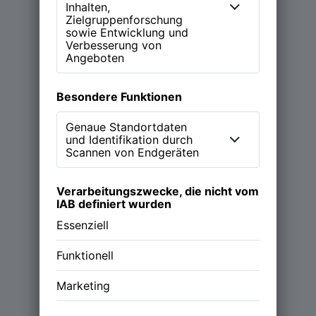
Learn more
Magazin
Podcast (NEW WORK Stories)
Über NWX
Werde Partner
Follow us