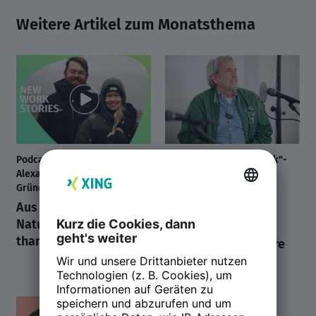
Weitere Artikel zum Monatsthema
Podcast mit Anni und
"On the Way to New Work"-
Alexander Kornelsen:
Podcast auf der NWX23
Gründer, Mission to Marsh
Werbelegende
Aus Leidenschaft zum
Reinhard Springer
Naturschützer: Moor
leidenschaftliches
than a job.
Plädoyer für bessere
Menschenführung