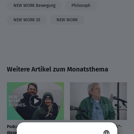
NEW WORK Bewegung
Philosoph
NEW WORK SE
NEW WORK
Weitere Artikel zum Monatsthema
Podcast mit Anni und
"On the Way to New Work"-
Alexander Kornelsen:
Podcast auf der NWX23