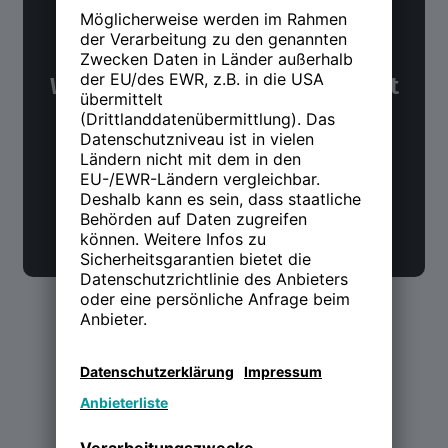
NWX Newsletter
Was Du über Arbeit und Zukunft
wissen möchtest. Alle 14 Tage.
Jetzt anmelden