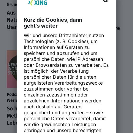
Gründer, Mission to Marsh
Werbelegende
Aus Leidenschaft zum
Reinhard Springer
Naturschützer: Moor
leidenschaftliches
than a job.
Plädoyer für bessere
Menschenführung
Podcast mit Saskia Felicitas
Werner / Business Coach
So hilft die Ikigai-
Methode, den Sinn im
Leben zu finden