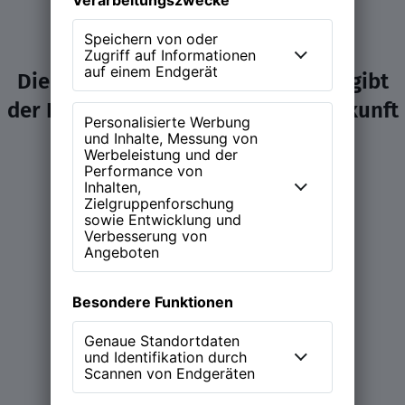
Die NEW WORK Experience (NWX) gibt
der Diskussion über Arbeit und Zukunft
ein Zuhause.
Learn more
Magazin
Podcast (NEW WORK Stories)