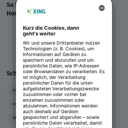
So kombiniert man sinnvoll Arbeit im
Homeoffice und Büro
Teilen:
Schwerpunkte
Homeoffice
Remote Work
Hybrides Arbeiten
Arbeitsmodelle
Workenvironment
Workspaces