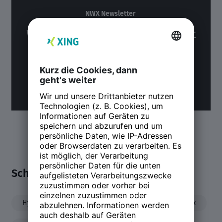
NWX Newsletter
Was du über Arbeit und Zukunft
wissen möchtest. Alle 14 Tage.
Jetzt anmelden
Teilen:
Schwerpunkte
Hybrides Arbeiten
Hybrid
Remote Work