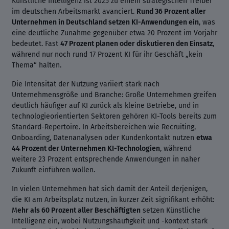
Künstliche Intelligenz ist 2025 zu einem strategischen Treiber
im deutschen Arbeitsmarkt avanciert.
Rund 36 Prozent aller
Unternehmen in Deutschland setzen KI-Anwendungen ein
, was
eine deutliche Zunahme gegenüber etwa 20 Prozent im Vorjahr
bedeutet. Fast
47 Prozent planen oder diskutieren den Einsatz
,
während nur noch rund 17 Prozent KI für ihr Geschäft „kein
Thema“ halten.
Die Intensität der Nutzung variiert stark nach
Unternehmensgröße und Branche: Große Unternehmen greifen
deutlich häufiger auf KI zurück als kleine Betriebe, und in
technologieorientierten Sektoren gehören KI-Tools bereits zum
Standard-Repertoire. In Arbeitsbereichen wie Recruiting,
Onboarding, Datenanalysen oder Kundenkontakt nutzen
etwa
44 Prozent der Unternehmen KI-Technologien
, während
weitere 23 Prozent entsprechende Anwendungen in naher
Zukunft einführen wollen.
In vielen Unternehmen hat sich damit der Anteil derjenigen,
die KI am Arbeitsplatz nutzen, in kurzer Zeit signifikant erhöht:
M
ehr als 60 Prozent aller Beschäftigten
setzen Künstliche
Intelligenz ein, wobei Nutzungshäufigkeit und -kontext stark