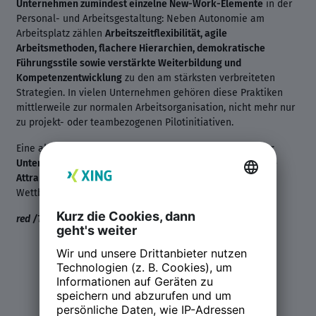
Unternehmen zumindest einzelne New-Work-Elemente
in der
Personal- und Arbeitsgestaltung: Neben Autonomie am
Arbeitsplatz zählen
Arbeitszeitflexibilität, agile
Arbeitsmethoden, flachere Hierarchien, demokratische
Führungsstile sowie verstärkte Weiterbildung und
Kompetenzentwicklung
zu den am stärksten verbreiteten
Strategien. In vielen Unternehmen gehören diese Praktiken
mittlerweile zur normalen Arbeitsorganisation, nicht mehr nur
zu projekt- oder teambezogenen Pilotinitiativen.
Eine aktuelle Befragung zeigt zudem, dass
68 Prozent der
Unternehmen glauben, durch New-Work-Maßnahmen ihre
Attraktivität auf dem Arbeitsmarkt zu erhöhen
, gerade im
Wettbewerb um Fach- und Führungskräfte.
red /TH
Teilen: