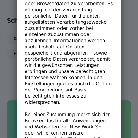
Schwerpunkte
Ranking
Recruiting
NEW WORK
Homeoffice
Transformation
gehalt
Kontakt
Hast Du Fragen oder wolltest