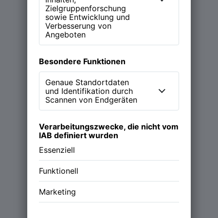
Learn more
Magazin
Podcast (NEW WORK Stories)
Über NWX
Werde Partner
Follow us