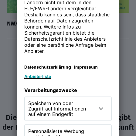
NWX21 Teaser
Die NEW WORK Experience (NWX) gibt
der Diskussion über Arbeit und Zukunft