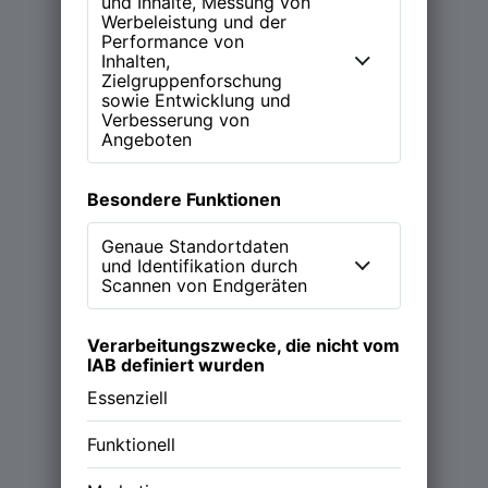
ein Zuhause.
Learn more
Magazin
Podcast (NEW WORK Stories)
Über NWX
Werde Partner