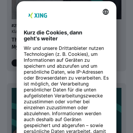
#25
- Weniger Meinung. Mehr Wirklichkeit. Mythen raus,
Klarheit rein.
The Briefing | Der große Arbeitsmarkt-
Mythencheck
00:00
/
20:45