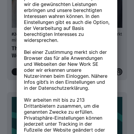
#24
- Aktuelle Trends und Entwicklungen am Arbeitsmarkt
mit Dr. Julian Stahl
The Briefing | Raubbau am Humankapital:
Wege aus der Führungskrise
00:00
/
17:53