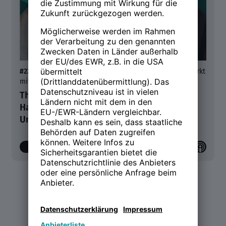
#23
- Aktuelle Trends und Entwicklungen am Arbeitsmarkt
mit Dr. Julian Stahl
The Briefing | Lagebericht Weltpolitik:
Handlungsoptionen für deutsche
Unternehmen
00:00
/
11:09