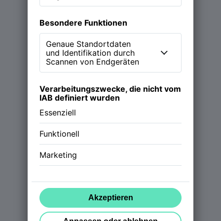
Magazin
Podcast (NEW WORK Stories)
Über NWX
Werde Partner
Follow us