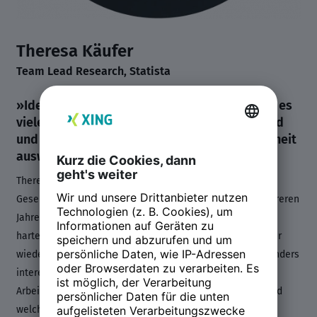
Theresa Käufer
Team Lead Research, Statista
»Ideen rund um das Buzzword New Work gibt es
viele. Spannend ist, was davon umgesetzt wird
und wie sich das auf unsere Arbeitszufriedenheit
auswirkt.«
Theresa Käufer ist Expertin für Wirtschaft, Politik &
Gesellschaft bei Statista. Dabei widmet sie sich seit mehreren
Jahren den Entwicklungen in der Arbeitswelt. Neben den
harten Fakten rund um den Arbeitsmarkt, nimmt sie immer
wieder auch den Megatrend New Work in den Blick. Besonders
interessiert sie dabei, wie neue Arbeitsplatzkonzepte und
Arbeitszeitmodelle in Unternehmen umgesetzt werden und
welche Auswirkungen diese auf unser Leben haben. (Ihr