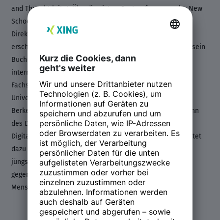
and Thought leitet. Überdies ist er Gastprofessor an der New
School for Social Research und seit 2022 Akademischer
Direktor am The New Institute. Sein 2013 bei Ullstein
erschienenes Buch „Warum es die Welt nicht gibt“ sowie sein
Buch „Moralischer Fortschritt in dunklen Zeiten“ sind
internationale Bestseller, die ihn über die Grenzen seines
Fachs hinaus bekannt gemacht haben. Er hat an vielen
Universitäten dieser Welt gelehrt und geforscht (u.a. UC
Berkeley, NYU, Tokyo, Stanford). Seit seinem Buch „Der Sinn
des Denkens“ (2015) widmet er sich dem Problemfeld der
Digitalisierung aus philosophischer Perspektive und arbeitet
dazu u.a. mit Partnern aus Cambridge zusammen. Sein
jüngstes Buch „Der Mensch als Tier“ befasst sich mit der
gegenwärtigen Polykrise anhand des Verhältnisses von
Mensch, Tier und Umwelt.