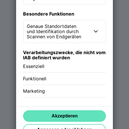
Magazin
Podcast (NEW WORK Stories)
Über NWX
Werde Partner
Follow us