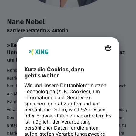
Nane Nebel
Karriereberaterin & Autorin
»Kehre die Bewerbungssituation um:
Unternehmen sollen sich in direkter Konkurrenz
um Dich bewerben.«
Nane Nebel ist seit 2008 Mit-Inhaberin der Nebel
Karriereberatung und berät Führungskräfte bei ihrer
beruflichen Neuorientierung. Sie war operativ und strategisch
als Marketing- und Franchise-Managerin von
Handelsunternehmen direkt unterhalb des Vorstands
verantwortlich. Hinzu kommen viele Jahre als Unternehmens-,
Kommunikations- und Marketingberaterin für Unternehmen
unterschiedlicher Branchen. Sie schreibt regelmäßig Blogs zu
Karrierethemen als Xing Insiderin und gemeinsam mit ihrem