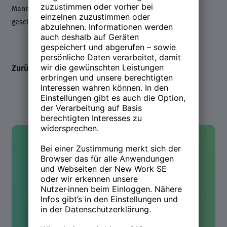
Mann hat sie zwei Praxis-Bücher zum Bewerbungsprozess
geschrieben. Seit Januar 2023 ist sie Xing Top Mind.
Zurück zum Line-up
Kontakt
Hast Du Fragen oder wolltest
mehr wissen? Wir sind für Dich
da!