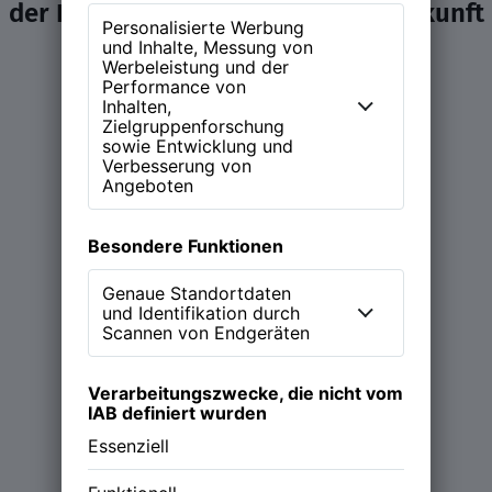
der Diskussion über Arbeit und Zukunft
ein Zuhause.
Learn more
Magazin
Podcast (NEW WORK Stories)
Über NWX
Werde Partner