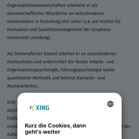
Organisationswissenschaften arbeitete er als
wissenschaftlicher Mitarbeiter an verschiedenen
Universitäten in Forschung und Lehre (u.a. am Institut für
Evaluation und Qualitätsmanagement der Leuphana
Universität Lüneburg).
Als freiberuflicher Dozent arbeitet er an verschiedenen
Hochschulen und unterrichtet die Fächer Arbeits- und
Organisationspsychologie, Führungspsychologie sowie
quantitative Methodik und betreut Bachelor- und
Masterarbeiten.
Eine besondere Expertise liegt im Bereich der Messung
psychischer Konstrukte, die er bspw. zur Bestimmung der
Fehlerkultur oder der Führungsqualität in Organisationen
einsetzt. Seine neueste Mess-Skala dient der Bestimmung der
Zuhörkompetenz (Listening) von Führungskräften.