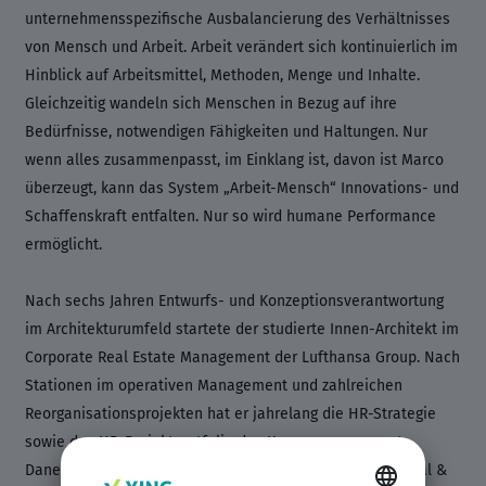
unternehmensspezifische Ausbalancierung des Verhältnisses
von Mensch und Arbeit. Arbeit verändert sich kontinuierlich im
Hinblick auf Arbeitsmittel, Methoden, Menge und Inhalte.
Gleichzeitig wandeln sich Menschen in Bezug auf ihre
Bedürfnisse, notwendigen Fähigkeiten und Haltungen. Nur
wenn alles zusammenpasst, im Einklang ist, davon ist Marco
überzeugt, kann das System „Arbeit-Mensch“ Innovations- und
Schaffenskraft entfalten. Nur so wird humane Performance
ermöglicht.
Nach sechs Jahren Entwurfs- und Konzeptionsverantwortung
im Architekturumfeld startete der studierte Innen-Architekt im
Corporate Real Estate Management der Lufthansa Group. Nach
Stationen im operativen Management und zahlreichen
Reorganisationsprojekten hat er jahrelang die HR-Strategie
sowie das HR-Projektportfolio des Konzerns gemanagt.
Daneben leitete er den Stab des Konzernressorts Personal &