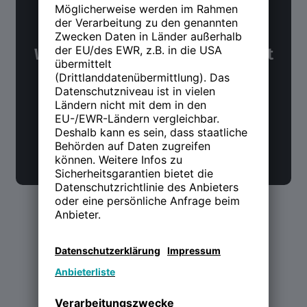
NWX Newsletter
Was Du über Arbeit und Zukunft
wissen möchtest. Alle 14 Tage.
Jetzt anmelden