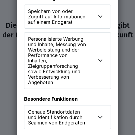
Die NEW WORK Experience (NWX) gibt
der Diskussion über Arbeit und Zukunft
ein Zuhause.
Learn more
Magazin
Podcast (NEW WORK Stories)