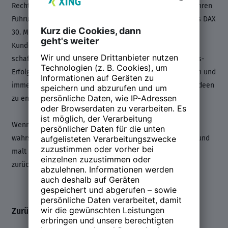
Recht. Seine Beratungshaltung basiert auf mehr als 20 Jahren
Führungs- und Umsetzungserfahrung – von Mittelstand bis DAX
30. Marco hat stets den Anspruch gemeinsam mit seinen
Kunden realistische, rasche Umsetzungsmöglichkeiten zu
schaffen, die auf Systemwirkung und messbaren Business-
Erfolg abzielen. Dabei den „Anfänger-Geist“ beizubehalten und
immer wieder unvoreingenommen neue, ungewöhnliche Ideen
zu entwickeln, ist ihm besonders wichtig.
Wenn Marco nicht für HRpepper unterwegs ist, kocht er
wahrscheinlich gerade für seine Familie, steht im Atelier und
malt oder hat sich in seine Bibliothek zum Lesen
zurückgezogen.
Zurück zum Line-up