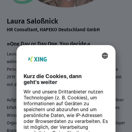
Laura Saloßnick
HR Consultant, HAPEKO Deutschland GmbH
»One Day or Day One. You decide.«
Laura Saloßnick studierte Betriebswirtschaft in Dresden,
während sie mehrere Jahre im Beratungsgeschäft und im
Personalwesen eines Kreditinstituts tätig war. Bereits Ende
2019 beschäftigte sie sich in einem interdisziplinären Projekt
mit der nachhaltigen Gewinnung der Gen Z.
Aufgrund ihres Studiums der Wirtschaftspsychologie und ihrer
Erfahrungen im Personalbereich, verfügt sie über fundiertes
Wissen in Themenfelder der Arbeits- &
Organisationspsychologie, des Recruitings sowie des Employer
Brandings. Bei HAPEKO berät sie derzeit Unternehmen