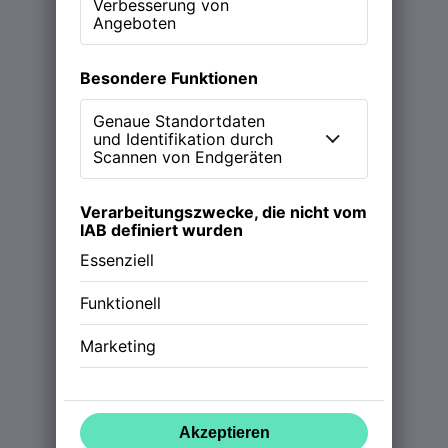
Learn more
Magazin
Podcast (NEW WORK Stories)
Über NWX
Werde Partner
Follow us