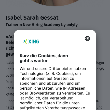
Isabel Sarah Gessat
Trainerin New Hiring Academy by onlyfy
»Active Sourcing gewinnt immer weiter an
Relevanz in allen Branchen, wenn man die
richtigen Talente zur richtigen Zeit für sich
gewinnen möchte.«
Isabel Sarah Gessat ist Arbeits- und Organisationspsychologin
und systemischer Coach. Sie ist seit November 2022 bei onlyfy
by XING und hat vorher Berufserfahrung in den Bereichen
Recruiting, Employer Branding, Personalentwicklung,
Consulting und Marketing gesammelt, unter anderem bei
KPMG, bei der OTTO GmbH & Co KG und bei der Peek &
Cloppenburg KG Düsseldorf. Als Trainerin bei onlyfy by XING
hält sie Vorträge und Workshops zu den onlyfy Produkten und