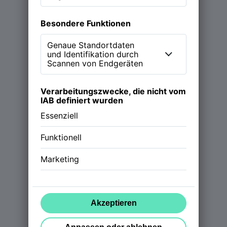
Magazin
Podcast (NEW WORK Stories)
Über NWX
Werde Partner
Follow us