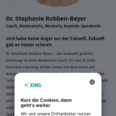
Dr.
Stephanie Robben-Beyer
Coach, Moderatorin, Mentorin, Keynote-Speakerin
»Ich habe keine Angst vor der Zukunft. Zukunft
gab es immer schon!«
Dr. Stephanie Robben-Beyer – das bedeutet geballte
Erfahrung: 30 Jahre Moderation (auch TV) und 20 Jahre
Executive Coaching. Beides immer mit dem Fokus auf
Kommunikation und Social Skills. Die ehemalige Gymnasial-
Lehrerin (Fächerkombination Germanistik und Theologie) lebt
beide Aufgabenbereiche mit einem Faible für Info- und
Valuetainment. Ihre Kunden schätzen sie für ihre Fähigkeit,
sich stets ganz auf ihr Gegenüber zu fokussieren, extrem gut
zuzuhören und sich durch nichts aus der Ruhe bringen zu
lassen.