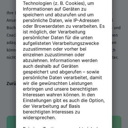
Ihre besondere Leidenschaft gilt ihrem eigenen Coaching-
Ansatz: „Eltern sind die besseren Führungskräfte“. Mit zwei
Büchern, Magazin-Beiträgen, Podcast-Beiträgen, Keynotes und
Coachings tritt sie dafür an, dass sich Eltern in Unternehmen
adäquat mit ihren Ressourcen und Kompetenzen einbringen
können.Angst vor der Zukunft hat sie keine – das wäre auch
nicht zielführend als 3-fache Mutter und 2-fache Großmutter.
Zurück zum Line-up