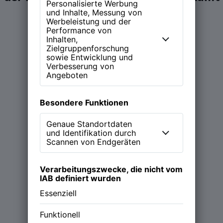
ein Zuhause.
Learn more
Magazin
Podcast (NEW WORK Stories)
Über NWX
Werde Partner