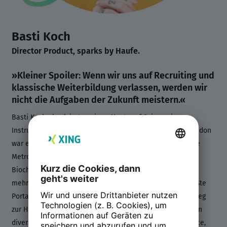
Basti Koch
Director Product, sparks by Haufe.
»Kleiner Spoiler: Wenn wir uns auf Recruiting und
klassische Weiterbildung verlassen, werden wir
nicht die Aufgaben der Zukunft meistern.«
Basti Koch absolvierte seinen Master of Science in
Instructional Design an der Florida State University. In London
war er als Instructional Designer für bekannte Kunden wie
Metropolitan Police of London, das Helmholtz Institut für
Biochemie, Fuse, Sony und Vodafone tätig. Über einen
mehrjährigen Zwischenstopp in Zürich, wo er das weltgrößte
Portal zur Lawinenprävention entwarf, fand er 2015 den Weg
zur Haufe Group. Als Corporate Creative stand Basti hier in
diversen Innovationsinitiativen (Haufe Learning Experience,