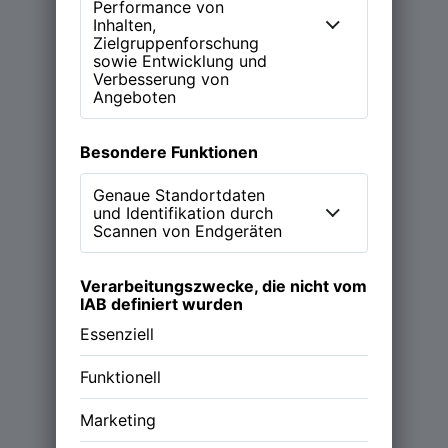
Learn more
Magazin
Podcast (NEW WORK Stories)
Über NWX
Werde Partner
Follow us